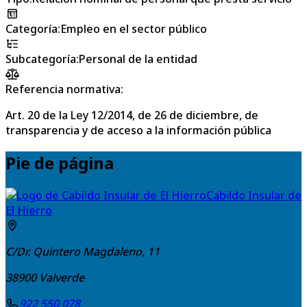
Categoría
:
Empleo en el sector público
Subcategoría
:
Personal de la entidad
Referencia normativa:
Art. 20 de la Ley 12/2014, de 26 de diciembre, de
transparencia y de acceso a la información pública
Pie de página
Cabildo Insular de
El Hierro
C/Dr. Quintero Magdaleno, 11
38900
Valverde
922 550 078