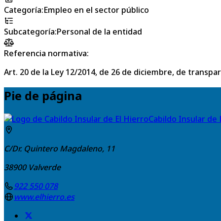
Categoría
:
Empleo en el sector público
Subcategoría
:
Personal de la entidad
Referencia normativa:
Art. 20 de la Ley 12/2014, de 26 de diciembre, de transpa
Pie de página
Cabildo Insular de 
C/Dr. Quintero Magdaleno, 11
38900
Valverde
922 550 078
www.elhierro.es