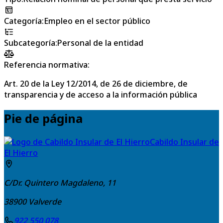
Categoría
:
Empleo en el sector público
Subcategoría
:
Personal de la entidad
Referencia normativa:
Art. 20 de la Ley 12/2014, de 26 de diciembre, de
transparencia y de acceso a la información pública
Pie de página
Cabildo Insular de
El Hierro
C/Dr. Quintero Magdaleno, 11
38900
Valverde
922 550 078