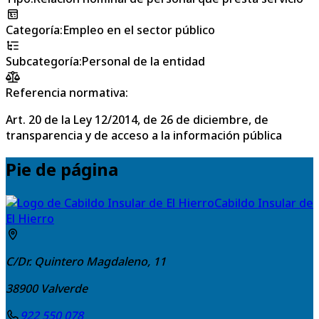
Categoría
:
Empleo en el sector público
Subcategoría
:
Personal de la entidad
Referencia normativa:
Art. 20 de la Ley 12/2014, de 26 de diciembre, de
transparencia y de acceso a la información pública
Pie de página
Cabildo Insular de
El Hierro
C/Dr. Quintero Magdaleno, 11
38900
Valverde
922 550 078