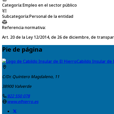
Categoría
:
Empleo en el sector público
Subcategoría
:
Personal de la entidad
Referencia normativa:
Art. 20 de la Ley 12/2014, de 26 de diciembre, de transpa
Pie de página
Cabildo Insular de 
C/Dr. Quintero Magdaleno, 11
38900
Valverde
922 550 078
www.elhierro.es