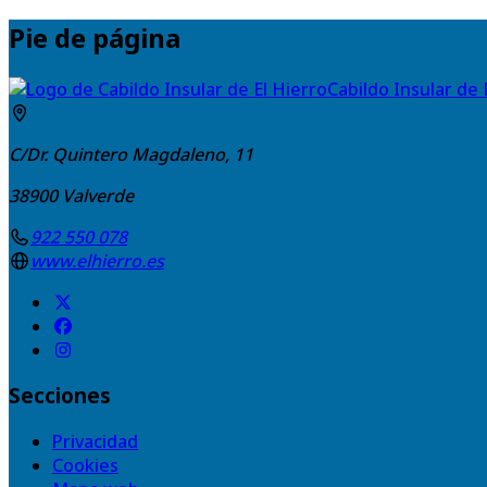
Pie de página
Cabildo Insular de 
C/Dr. Quintero Magdaleno, 11
38900
Valverde
922 550 078
www.elhierro.es
Secciones
Privacidad
Cookies