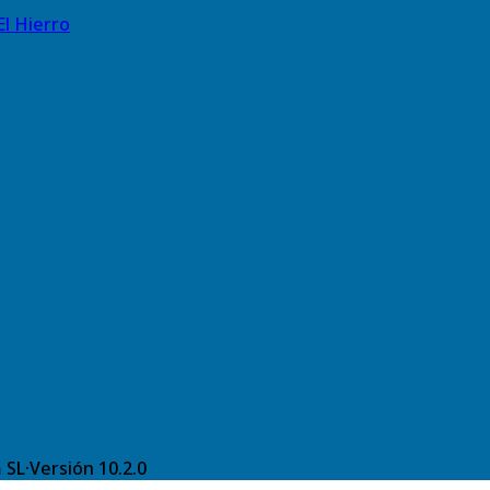
El Hierro
 SL
·
Versión
10.2.0