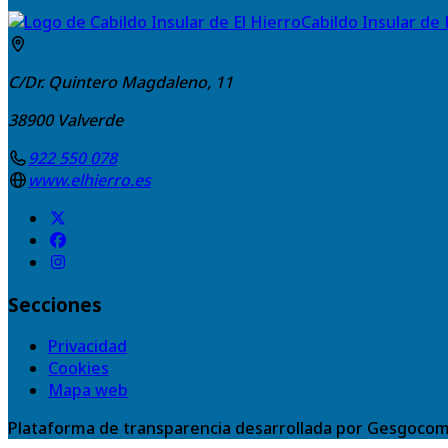
Cabildo Insular de 
C/Dr. Quintero Magdaleno, 11
38900
Valverde
922 550 078
www.elhierro.es
Secciones
Privacidad
Cookies
Mapa web
Plataforma de transparencia desarrollada por Gesgocom