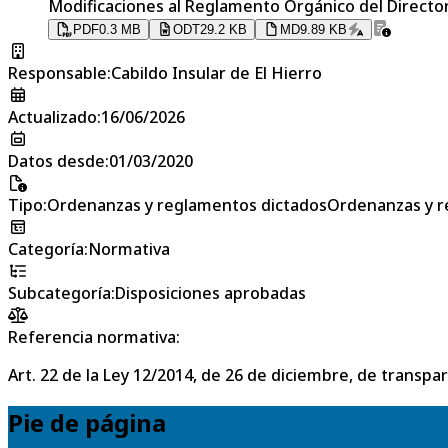
Modificaciones al Reglamento Orgánico del Director 
PDF
0.3 MB
ODT
29.2 KB
MD
9.89 KB
Responsable
:
Cabildo Insular de El Hierro
Actualizado
:
16/06/2026
Datos desde
:
01/03/2020
Tipo
:
Ordenanzas y reglamentos dictadosOrdenanzas y r
Categoría
:
Normativa
Subcategoría
:
Disposiciones aprobadas
Referencia normativa:
Art. 22 de la Ley 12/2014, de 26 de diciembre, de transpa
Pie de página