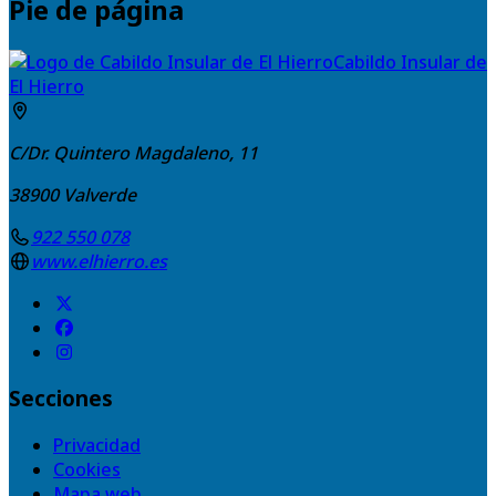
Pie de página
Cabildo Insular de
El Hierro
C/Dr. Quintero Magdaleno, 11
38900
Valverde
922 550 078
www.elhierro.es
Secciones
Privacidad
Cookies
Mapa web