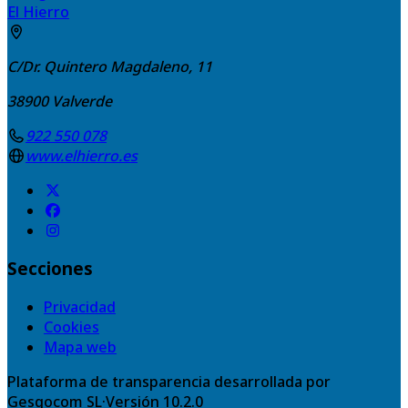
El Hierro
C/Dr. Quintero Magdaleno, 11
38900
Valverde
922 550 078
www.elhierro.es
Secciones
Privacidad
Cookies
Mapa web
Plataforma de transparencia desarrollada por
Gesgocom SL
·
Versión
10.2.0