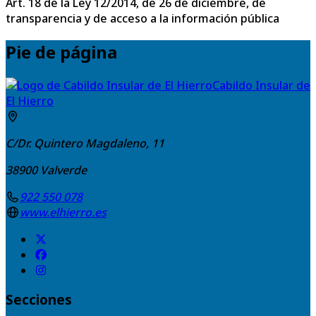
Art. 18 de la Ley 12/2014, de 26 de diciembre, de
transparencia y de acceso a la información pública
Pie de página
Cabildo Insular de
El Hierro
C/Dr. Quintero Magdaleno, 11
38900
Valverde
922 550 078
www.elhierro.es
Secciones