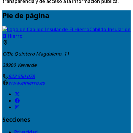
transparencia y de acceso a la información pública.
Pie de página
Cabildo Insular de
El Hierro
C/Dr. Quintero Magdaleno, 11
38900
Valverde
922 550 078
www.elhierro.es
Secciones
Privacidad