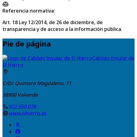
Referencia normativa:
Art. 18 Ley 12/2014, de 26 de diciembre, de
transparencia y de acceso a la información pública.
Pie de página
Cabildo Insular de
El Hierro
C/Dr. Quintero Magdaleno, 11
38900
Valverde
922 550 078
www.elhierro.es