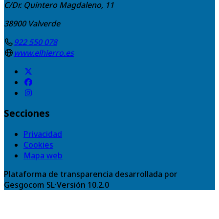
C/Dr. Quintero Magdaleno, 11
38900
Valverde
922 550 078
www.elhierro.es
Secciones
Privacidad
Cookies
Mapa web
Plataforma de transparencia desarrollada por
Gesgocom SL
·
Versión
10.2.0