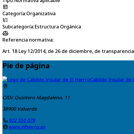
Tipo
:
Normativa aplicable
Categoría
:
Organizativa
Subcategoría
:
Estructura Orgánica
Referencia normativa:
Art. 18 Ley 12/2014, de 26 de diciembre, de transparencia
Pie de página
Cabildo Insular de 
C/Dr. Quintero Magdaleno, 11
38900
Valverde
922 550 078
www.elhierro.es