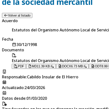
de la sociedad mercantil
Volver al listado
Acuerdo
Estatutos del Organismo Autónomo Local de Servicio
Fecha
30/12/1998
Documento
Estatutos del Organismo Autónomo Local de Servicio
PDF
MD
11.39 KB
DOCX
6.73 MB
ODT
8.99
Responsable
:
Cabildo Insular de El Hierro
Actualizado
:
24/03/2026
Datos desde
:
01/03/2020
Tipo
:
Acuerdos en los que se disponga la creación, modific