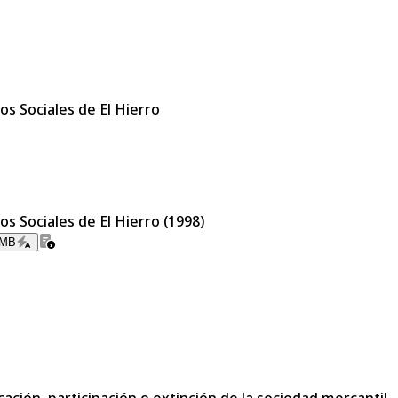
s Sociales de El Hierro
s Sociales de El Hierro (1998)
 MB
ación, participación o extinción de la sociedad mercantil