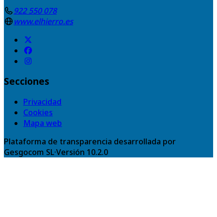
922 550 078
www.elhierro.es
Secciones
Privacidad
Cookies
Mapa web
Plataforma de transparencia desarrollada por
Gesgocom SL
·
Versión
10.2.0