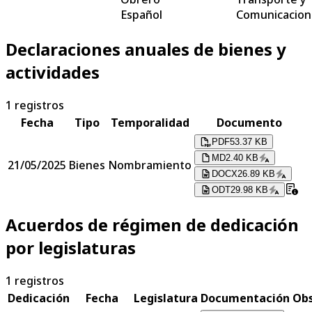
Español
Comunicacion
Declaraciones anuales de bienes y
actividades
1
registros
Fecha
Tipo
Temporalidad
Documento
PDF
53.37 KB
MD
2.40 KB
21/05/2025
Bienes
Nombramiento
DOCX
26.89 KB
ODT
29.98 KB
Acuerdos de régimen de dedicación
por legislaturas
1
registros
Dedicación
Fecha
Legislatura
Documentación
Obs