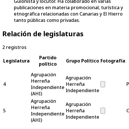
Guionista y locutor. Ha colaborado en varias
publicaciones en materia promocional, turística y
etnográfica relacionadas con Canarias y El Hierro
tanto públicas como privadas.
Relación de legislaturas
2
registros
Partido
Legislatura
Grupo Político
Fotografía
político
Agrupación
Agrupación
Herreña
4
Herreña
P
Independiente
Independiente
(AHI)
Agrupación
Agrupación
Herreña
5
Herreña
C
Independiente
Independiente
(AHI)