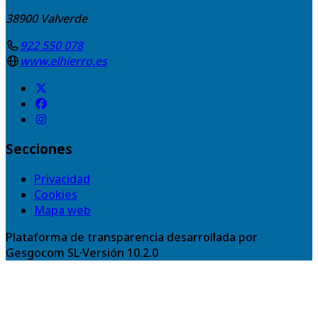
38900
Valverde
922 550 078
www.elhierro.es
Secciones
Privacidad
Cookies
Mapa web
Plataforma de transparencia desarrollada por
Gesgocom SL
·
Versión
10.2.0