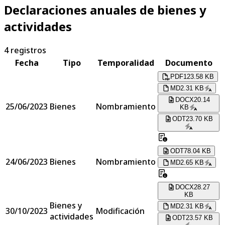
Declaraciones anuales de bienes y
actividades
4
registros
Fecha
Tipo
Temporalidad
Documento
PDF
123.58 KB
MD
2.31 KB
DOCX
20.14
25/06/2023
Bienes
Nombramiento
KB
ODT
23.70 KB
ODT
78.04 KB
24/06/2023
Bienes
Nombramiento
MD
2.65 KB
DOCX
28.27
KB
Bienes y
MD
2.31 KB
30/10/2023
Modificación
actividades
ODT
23.57 KB