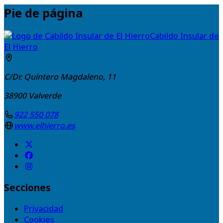
Pie de página
Cabildo Insular de
El Hierro
C/Dr. Quintero Magdaleno, 11
38900
Valverde
922 550 078
www.elhierro.es
Secciones
Privacidad
Cookies