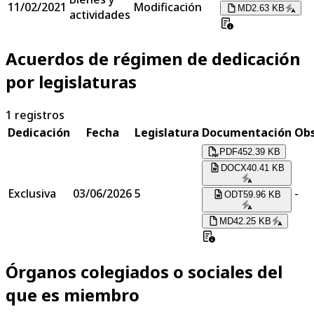
11/02/2021
Modificación
MD
2.63 KB
actividades
Acuerdos de régimen de dedicación
por legislaturas
1
registros
Dedicación
Fecha
Legislatura
Documentación
Obs
PDF
452.39 KB
DOCX
40.41 KB
Exclusiva
03/06/2026
5
-
ODT
59.96 KB
MD
42.25 KB
Órganos colegiados o sociales del
que es miembro