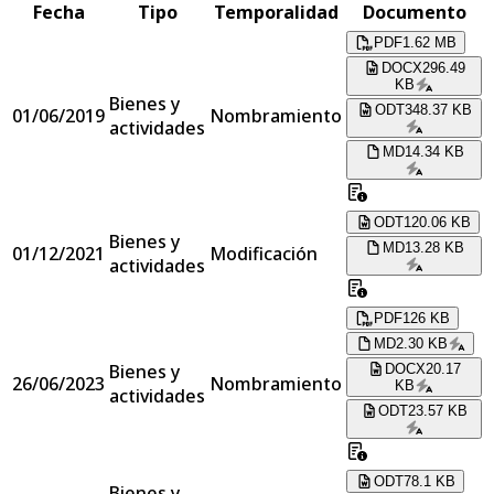
Fecha
Tipo
Temporalidad
Documento
PDF
1.62 MB
DOCX
296.49
KB
Bienes y
ODT
348.37 KB
01/06/2019
Nombramiento
actividades
MD
14.34 KB
ODT
120.06 KB
Bienes y
MD
13.28 KB
01/12/2021
Modificación
actividades
PDF
126 KB
MD
2.30 KB
Bienes y
DOCX
20.17
26/06/2023
Nombramiento
KB
actividades
ODT
23.57 KB
ODT
78.1 KB
Bienes y