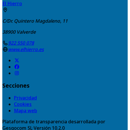
El Hierro
C/Dr. Quintero Magdaleno, 11
38900
Valverde
922 550 078
www.elhierro.es
Secciones
Privacidad
Cookies
Mapa web
Plataforma de transparencia desarrollada por
Gesgocom SL
·
Versión
10.2.0