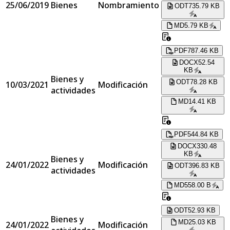
25/06/2019
Bienes
Nombramiento
ODT
735.79 KB
MD
5.79 KB
PDF
787.46 KB
DOCX
52.54
KB
Bienes y
ODT
78.28 KB
10/03/2021
Modificación
actividades
MD
14.41 KB
PDF
544.84 KB
DOCX
330.48
KB
Bienes y
24/01/2022
Modificación
ODT
396.83 KB
actividades
MD
558.00 B
ODT
52.93 KB
Bienes y
MD
25.03 KB
24/01/2022
Modificación