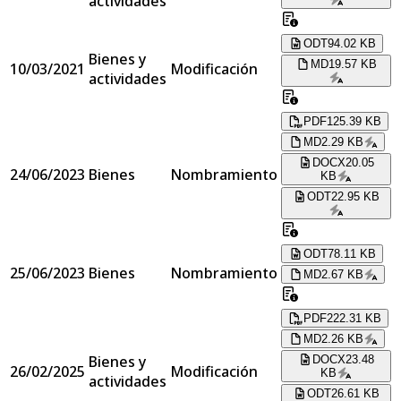
actividades
ODT
94.02 KB
Bienes y
MD
19.57 KB
10/03/2021
Modificación
actividades
PDF
125.39 KB
MD
2.29 KB
DOCX
20.05
24/06/2023
Bienes
Nombramiento
KB
ODT
22.95 KB
ODT
78.11 KB
25/06/2023
Bienes
Nombramiento
MD
2.67 KB
PDF
222.31 KB
MD
2.26 KB
Bienes y
DOCX
23.48
26/02/2025
Modificación
KB
actividades
ODT
26.61 KB