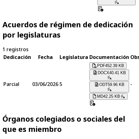
Acuerdos de régimen de dedicación
por legislaturas
1
registros
Dedicación
Fecha
Legislatura
Documentación
Obs
PDF
452.39 KB
DOCX
40.41 KB
Parcial
03/06/2026
5
-
ODT
59.96 KB
MD
42.25 KB
Órganos colegiados o sociales del
que es miembro