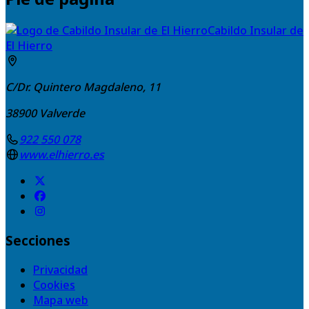
Cabildo Insular de
El Hierro
C/Dr. Quintero Magdaleno, 11
38900
Valverde
922 550 078
www.elhierro.es
Secciones
Privacidad
Cookies
Mapa web