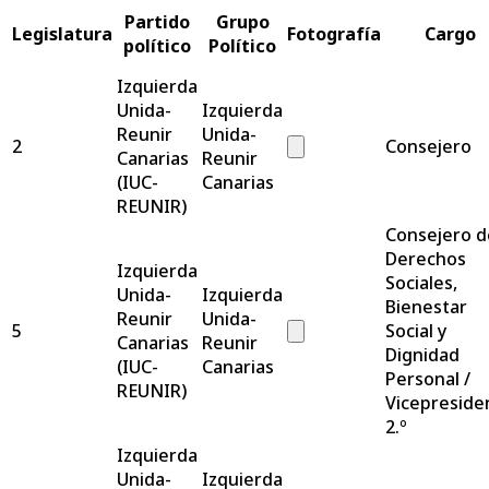
Partido
Grupo
Legislatura
Fotografía
Cargo
político
Político
Izquierda
Unida-
Izquierda
Reunir
Unida-
2
Consejero
Canarias
Reunir
(IUC-
Canarias
REUNIR)
Consejero d
Derechos
Izquierda
Sociales,
Unida-
Izquierda
Bienestar
Reunir
Unida-
5
Social y
Canarias
Reunir
Dignidad
(IUC-
Canarias
Personal /
REUNIR)
Vicepreside
2.º
Izquierda
Unida-
Izquierda