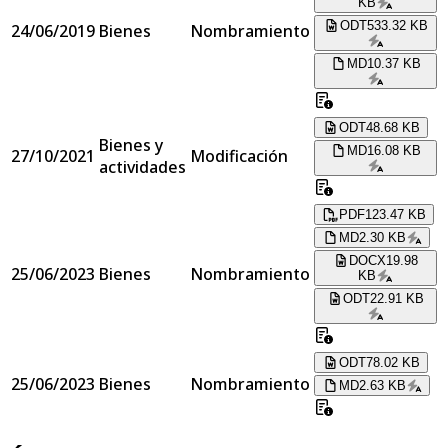
KB
ODT
533.32 KB
24/06/2019
Bienes
Nombramiento
MD
10.37 KB
ODT
48.68 KB
Bienes y
MD
16.08 KB
27/10/2021
Modificación
actividades
PDF
123.47 KB
MD
2.30 KB
DOCX
19.98
25/06/2023
Bienes
Nombramiento
KB
ODT
22.91 KB
ODT
78.02 KB
25/06/2023
Bienes
Nombramiento
MD
2.63 KB