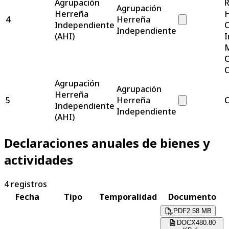
Agrupación
R
Agrupación
Herreña
H
4
Herreña
Independiente
C
Independiente
(AHI)
I
M
O
C
Agrupación
Agrupación
Herreña
5
Herreña
C
Independiente
Independiente
(AHI)
Declaraciones anuales de bienes y
actividades
4
registros
Fecha
Tipo
Temporalidad
Documento
PDF
2.58 MB
DOCX
480.80