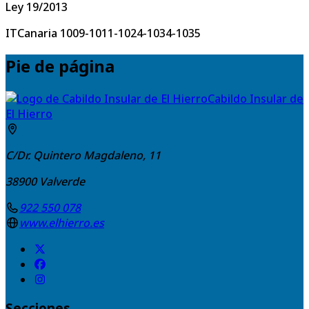
Ley 19/2013
ITCanaria 1009-1011-1024-1034-1035
Pie de página
Cabildo Insular de
El Hierro
C/Dr. Quintero Magdaleno, 11
38900
Valverde
922 550 078
www.elhierro.es
Secciones