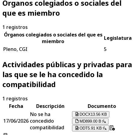
Órganos colegiados o sociales del
que es miembro
1
registros
Órganos colegiados o sociales del que es
Legislatura
miembro
Pleno, CGI
5
Actividades públicas y privadas para
las que se le ha concedido la
compatibilidad
1
registros
Fecha
Descripción
Documento
No se ha
DOCX
13.56 KB
17/06/2026
concedido
MD
899.00 B
compatibilidad
ODT
5.91 KB