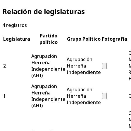
Relación de legislaturas
4
registros
Partido
Legislatura
Grupo Político
Fotografía
político
C
Agrupación
Agrupación
M
Herreña
2
Herreña
M
Independiente
Independiente
R
(AHI)
H
Agrupación
Agrupación
Herreña
1
Herreña
C
Independiente
Independiente
(AHI)
C
M
M