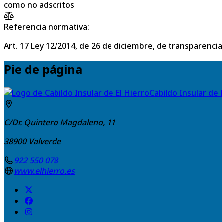
como no adscritos
Referencia normativa:
Art. 17 Ley 12/2014, de 26 de diciembre, de transparencia
Pie de página
Cabildo Insular de 
C/Dr. Quintero Magdaleno, 11
38900
Valverde
922 550 078
www.elhierro.es