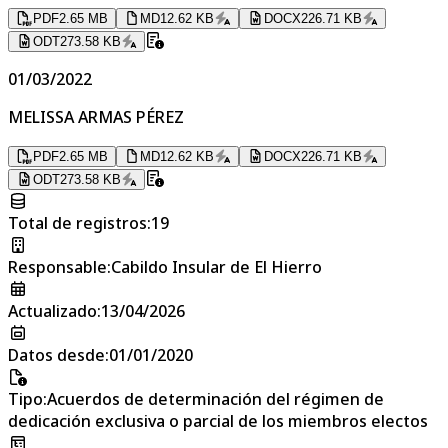
PDF
2.65 MB
MD
12.62 KB
DOCX
226.71 KB
ODT
273.58 KB
01/03/2022
MELISSA ARMAS PÉREZ
PDF
2.65 MB
MD
12.62 KB
DOCX
226.71 KB
ODT
273.58 KB
Total de registros
:
19
Responsable
:
Cabildo Insular de El Hierro
Actualizado
:
13/04/2026
Datos desde
:
01/01/2020
Tipo
:
Acuerdos de determinación del régimen de
dedicación exclusiva o parcial de los miembros electos