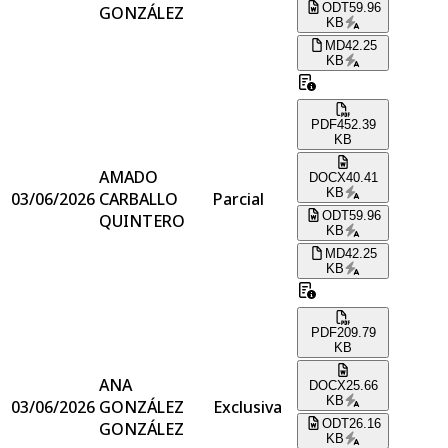
ODT
59.96
GONZÁLEZ
KB
MD
42.25
KB
PDF
452.39
KB
AMADO
DOCX
40.41
KB
03/06/2026
CARBALLO
Parcial
ODT
59.96
QUINTERO
KB
MD
42.25
KB
PDF
209.79
KB
ANA
DOCX
25.66
KB
03/06/2026
GONZÁLEZ
Exclusiva
ODT
26.16
GONZÁLEZ
KB