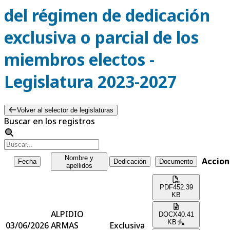
del régimen de dedicación
exclusiva o parcial de los
miembros electos -
Legislatura 2023-2027
Volver al selector de legislaturas
Buscar en los registros
Nombre y
Accion
Fecha
Dedicación
Documento
apellidos
PDF
452.39
KB
ALPIDIO
DOCX
40.41
KB
03/06/2026
ARMAS
Exclusiva