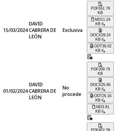
PDF
551.78
KB
MD
11.24
DAVID
KB
15/03/2024
CABRERA DE
Exclusiva
DOCX
29.24
LEÓN
KB
ODT
39.02
KB
PDF
209.79
KB
DAVID
DOCX
25.66
No
KB
01/02/2024
CABRERA DE
procede
ODT
26.16
LEÓN
KB
MD
3.81
KB
PDF
452.39