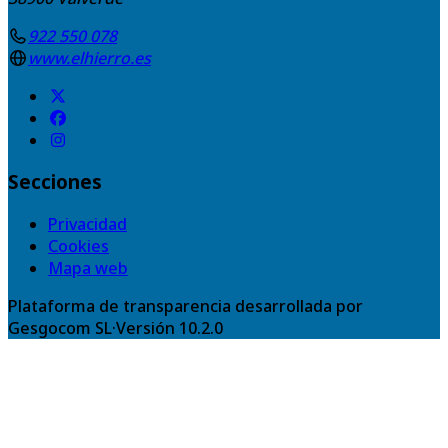
922 550 078
www.elhierro.es
Secciones
Privacidad
Cookies
Mapa web
Plataforma de transparencia desarrollada por
Gesgocom SL
·
Versión
10.2.0