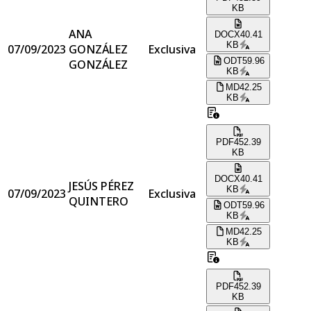
KB
ANA
DOCX
40.41
KB
07/09/2023
GONZÁLEZ
Exclusiva
ODT
59.96
GONZÁLEZ
KB
MD
42.25
KB
PDF
452.39
KB
DOCX
40.41
JESÚS PÉREZ
KB
07/09/2023
Exclusiva
QUINTERO
ODT
59.96
KB
MD
42.25
KB
PDF
452.39
KB