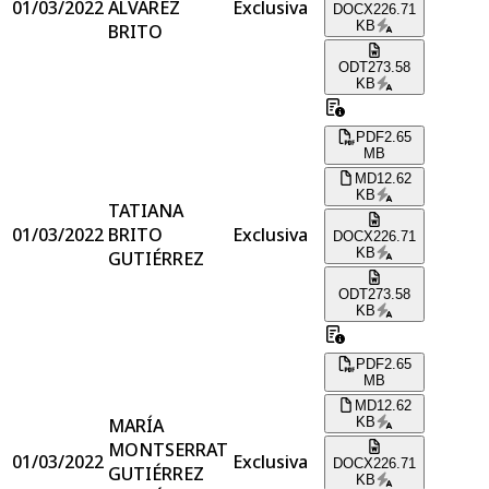
01/03/2022
ÁLVAREZ
Exclusiva
DOCX
226.71
KB
BRITO
ODT
273.58
KB
PDF
2.65
MB
MD
12.62
KB
TATIANA
01/03/2022
BRITO
Exclusiva
DOCX
226.71
KB
GUTIÉRREZ
ODT
273.58
KB
PDF
2.65
MB
MD
12.62
MARÍA
KB
MONTSERRAT
01/03/2022
Exclusiva
DOCX
226.71
GUTIÉRREZ
KB