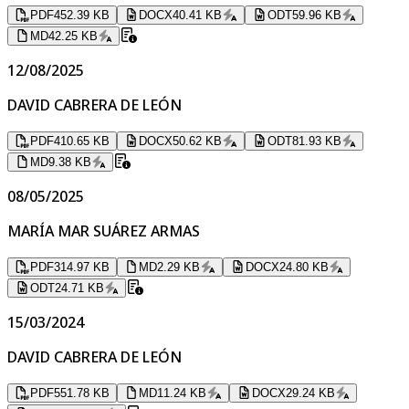
PDF
452.39 KB
DOCX
40.41 KB
ODT
59.96 KB
MD
42.25 KB
12/08/2025
DAVID CABRERA DE LEÓN
PDF
410.65 KB
DOCX
50.62 KB
ODT
81.93 KB
MD
9.38 KB
08/05/2025
MARÍA MAR SUÁREZ ARMAS
PDF
314.97 KB
MD
2.29 KB
DOCX
24.80 KB
ODT
24.71 KB
15/03/2024
DAVID CABRERA DE LEÓN
PDF
551.78 KB
MD
11.24 KB
DOCX
29.24 KB