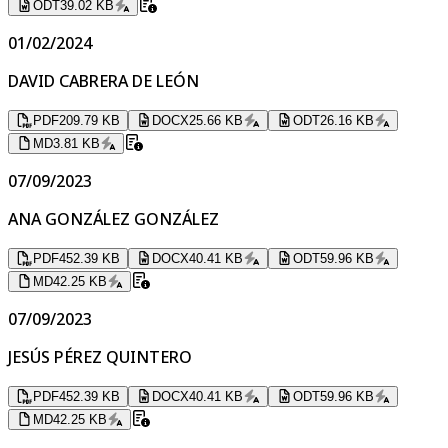
ODT
39.02 KB
01/02/2024
DAVID CABRERA DE LEÓN
PDF
209.79 KB
DOCX
25.66 KB
ODT
26.16 KB
MD
3.81 KB
07/09/2023
ANA GONZÁLEZ GONZÁLEZ
PDF
452.39 KB
DOCX
40.41 KB
ODT
59.96 KB
MD
42.25 KB
07/09/2023
JESÚS PÉREZ QUINTERO
PDF
452.39 KB
DOCX
40.41 KB
ODT
59.96 KB
MD
42.25 KB