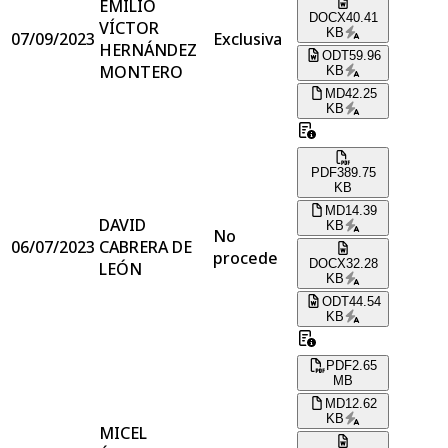
EMILIO
DOCX
40.41
VÍCTOR
KB
07/09/2023
Exclusiva
HERNÁNDEZ
ODT
59.96
MONTERO
KB
MD
42.25
KB
PDF
389.75
KB
MD
14.39
DAVID
KB
No
06/07/2023
CABRERA DE
procede
DOCX
32.28
LEÓN
KB
ODT
44.54
KB
PDF
2.65
MB
MD
12.62
KB
MICEL