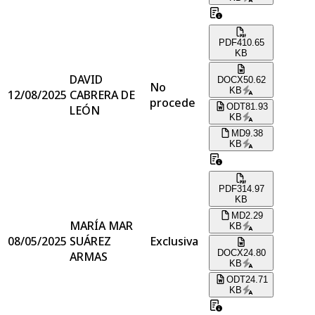
PDF
410.65
KB
DAVID
DOCX
50.62
No
KB
12/08/2025
CABRERA DE
procede
ODT
81.93
LEÓN
KB
MD
9.38
KB
PDF
314.97
KB
MD
2.29
MARÍA MAR
KB
08/05/2025
SUÁREZ
Exclusiva
DOCX
24.80
ARMAS
KB
ODT
24.71
KB