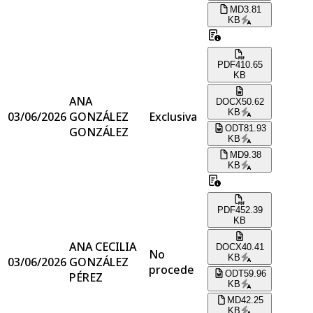
MD
3.81
KB
PDF
410.65
KB
ANA
DOCX
50.62
KB
03/06/2026
GONZÁLEZ
Exclusiva
ODT
81.93
GONZÁLEZ
KB
MD
9.38
KB
PDF
452.39
KB
ANA CECILIA
DOCX
40.41
No
KB
03/06/2026
GONZÁLEZ
procede
ODT
59.96
PÉREZ
KB
MD
42.25
KB