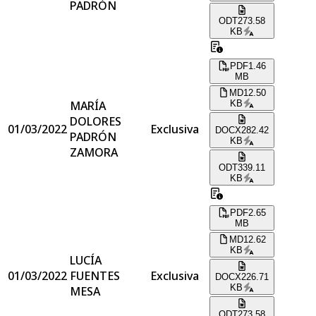
PADRÓN
ODT
273.58
KB
PDF
1.46
MB
MD
12.50
MARÍA
KB
DOLORES
01/03/2022
Exclusiva
DOCX
282.42
PADRÓN
KB
ZAMORA
ODT
339.11
KB
PDF
2.65
MB
MD
12.62
KB
LUCÍA
01/03/2022
FUENTES
Exclusiva
DOCX
226.71
KB
MESA
ODT
273.58