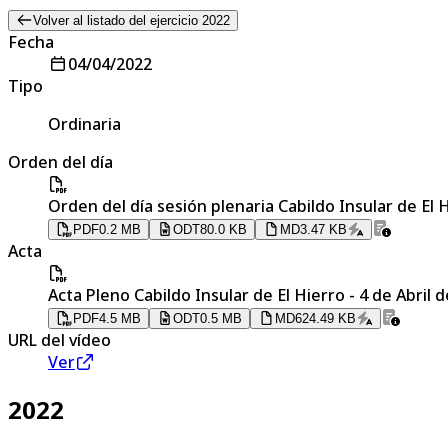
Volver al listado del ejercicio 2022
Fecha
04/04/2022
Tipo
Ordinaria
Orden del día
Orden del día sesión plenaria Cabildo Insular de El H
PDF
0.2 MB
ODT
80.0 KB
MD
3.47 KB
Acta
Acta Pleno Cabildo Insular de El Hierro - 4 de Abril 
PDF
4.5 MB
ODT
0.5 MB
MD
624.49 KB
URL del vídeo
Ver
2022