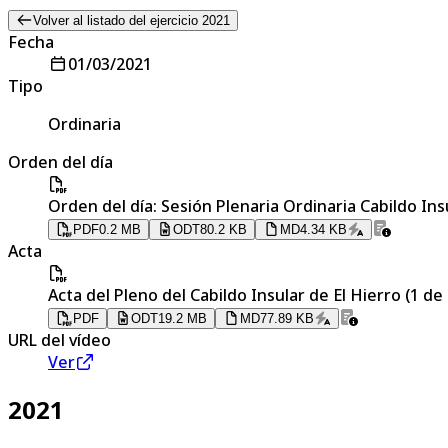
Volver al listado del ejercicio 2021
Fecha
01/03/2021
Tipo
Ordinaria
Orden del día
Orden del día: Sesión Plenaria Ordinaria Cabildo Ins
PDF
0.2 MB
ODT
80.2 KB
MD
4.34 KB
Acta
Acta del Pleno del Cabildo Insular de El Hierro (1 d
PDF
ODT
19.2 MB
MD
77.89 KB
URL del vídeo
Ver
2021