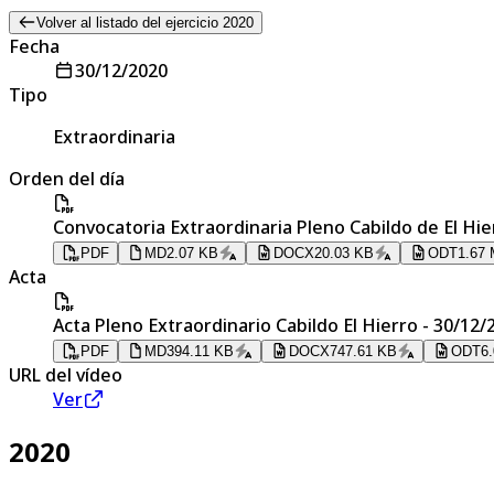
Volver al listado del ejercicio 2020
Fecha
30/12/2020
Tipo
Extraordinaria
Orden del día
Convocatoria Extraordinaria Pleno Cabildo de El Hie
PDF
MD
2.07 KB
DOCX
20.03 KB
ODT
1.67
Acta
Acta Pleno Extraordinario Cabildo El Hierro - 30/12/
PDF
MD
394.11 KB
DOCX
747.61 KB
ODT
6
URL del vídeo
Ver
2020