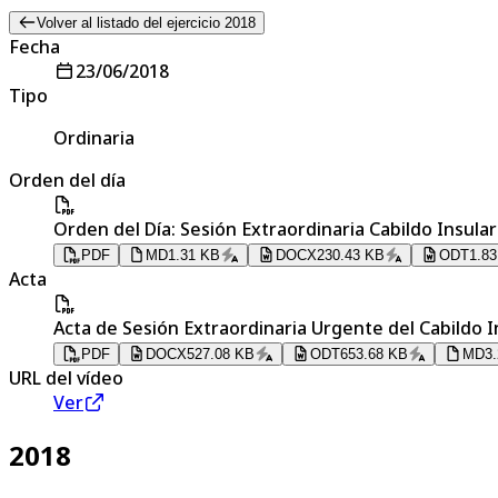
Volver al listado del ejercicio 2018
Fecha
23/06/2018
Tipo
Ordinaria
Orden del día
Orden del Día: Sesión Extraordinaria Cabildo Insular 
PDF
MD
1.31 KB
DOCX
230.43 KB
ODT
1.8
Acta
Acta de Sesión Extraordinaria Urgente del Cabildo In
PDF
DOCX
527.08 KB
ODT
653.68 KB
MD
3
URL del vídeo
Ver
2018