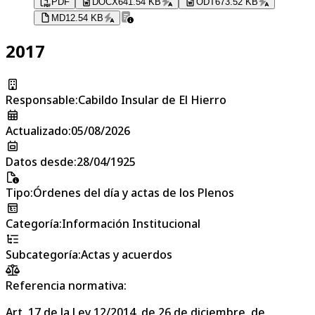
PDF
DOCX
641.54 KB
ODT
673.52 KB
MD
12.54 KB
2017
Responsable
:
Cabildo Insular de El Hierro
Actualizado
:
05/08/2026
Datos desde
:
28/04/1925
Tipo
:
Órdenes del día y actas de los Plenos
Categoría
:
Información Institucional
Subcategoría
:
Actas y acuerdos
Referencia normativa:
Art. 17 de la Ley 12/2014, de 26 de diciembre, de