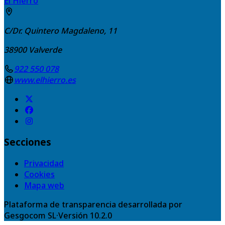
El Hierro
C/Dr. Quintero Magdaleno, 11
38900
Valverde
922 550 078
www.elhierro.es
Secciones
Privacidad
Cookies
Mapa web
Plataforma de transparencia desarrollada por
Gesgocom SL
·
Versión
10.2.0