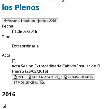
los Plenos
Volver al listado del ejercicio 2016
Fecha
26/05/2016
Tipo
Extraordinaria
Acta
Acta Sesión Extraordinaria Cabildo Insular de El
Hierro (26/05/2016)
PDF
DOCX
453.54 KB
ODT
457.88 KB
MD
8.16 KB
2016