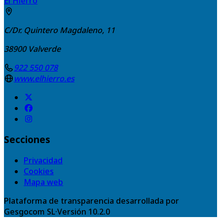
El Hierro
C/Dr. Quintero Magdaleno, 11
38900
Valverde
922 550 078
www.elhierro.es
Secciones
Privacidad
Cookies
Mapa web
Plataforma de transparencia desarrollada por
Gesgocom SL
·
Versión
10.2.0