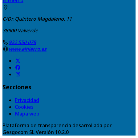
El Hierro
C/Dr. Quintero Magdaleno, 11
38900
Valverde
922 550 078
www.elhierro.es
Secciones
Privacidad
Cookies
Mapa web
Plataforma de transparencia desarrollada por
Gesgocom SL
·
Versión
10.2.0