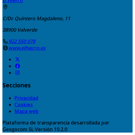
El Hierro
C/Dr. Quintero Magdaleno, 11
38900
Valverde
922 550 078
www.elhierro.es
Secciones
Privacidad
Cookies
Mapa web
Plataforma de transparencia desarrollada por
Gesgocom SL
·
Versión
10.2.0