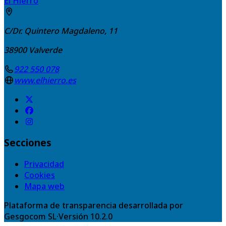
El Hierro
C/Dr. Quintero Magdaleno, 11
38900
Valverde
922 550 078
www.elhierro.es
Secciones
Privacidad
Cookies
Mapa web
Plataforma de transparencia desarrollada por
Gesgocom SL
·
Versión
10.2.0