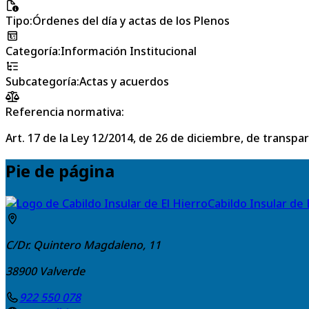
Tipo
:
Órdenes del día y actas de los Plenos
Categoría
:
Información Institucional
Subcategoría
:
Actas y acuerdos
Referencia normativa:
Art. 17 de la Ley 12/2014, de 26 de diciembre, de transpa
Pie de página
Cabildo Insular de 
C/Dr. Quintero Magdaleno, 11
38900
Valverde
922 550 078