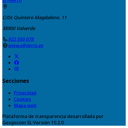
El Hierro
C/Dr. Quintero Magdaleno, 11
38900
Valverde
922 550 078
www.elhierro.es
Secciones
Privacidad
Cookies
Mapa web
Plataforma de transparencia desarrollada por
Gesgocom SL
·
Versión
10.2.0