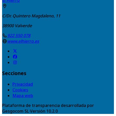
El Hierro
C/Dr. Quintero Magdaleno, 11
38900
Valverde
922 550 078
www.elhierro.es
Secciones
Privacidad
Cookies
Mapa web
Plataforma de transparencia desarrollada por
Gesgocom SL
·
Versión
10.2.0