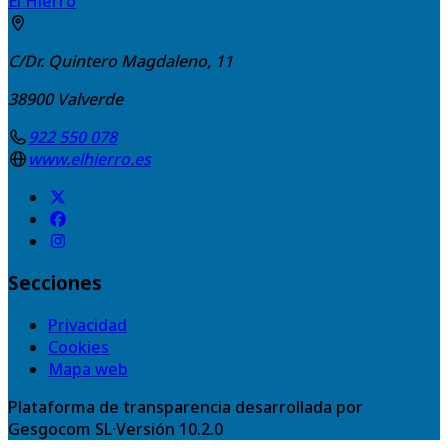
El Hierro
C/Dr. Quintero Magdaleno, 11
38900
Valverde
922 550 078
www.elhierro.es
Secciones
Privacidad
Cookies
Mapa web
Plataforma de transparencia desarrollada por
Gesgocom SL
·
Versión
10.2.0