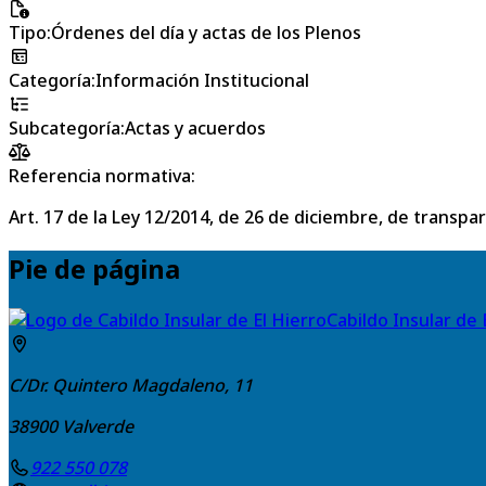
Tipo
:
Órdenes del día y actas de los Plenos
Categoría
:
Información Institucional
Subcategoría
:
Actas y acuerdos
Referencia normativa:
Art. 17 de la Ley 12/2014, de 26 de diciembre, de transpa
Pie de página
Cabildo Insular de 
C/Dr. Quintero Magdaleno, 11
38900
Valverde
922 550 078