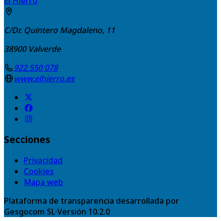
El Hierro
C/Dr. Quintero Magdaleno, 11
38900
Valverde
922 550 078
www.elhierro.es
Secciones
Privacidad
Cookies
Mapa web
Plataforma de transparencia desarrollada por
Gesgocom SL
·
Versión
10.2.0