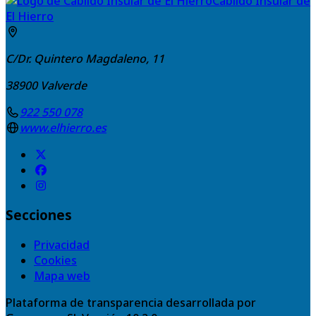
Cabildo Insular de
El Hierro
C/Dr. Quintero Magdaleno, 11
38900
Valverde
922 550 078
www.elhierro.es
Secciones
Privacidad
Cookies
Mapa web
Plataforma de transparencia desarrollada por