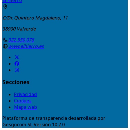
El Hierro
C/Dr. Quintero Magdaleno, 11
38900
Valverde
922 550 078
www.elhierro.es
Secciones
Privacidad
Cookies
Mapa web
Plataforma de transparencia desarrollada por
Gesgocom SL
·
Versión
10.2.0