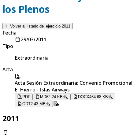
los Plenos
Volver al listado del ejercicio 2011
Fecha
29/03/2011
Tipo
Extraordinaria
Acta
Acta Sesión Extraordinaria: Convenio Promocional
El Hierro - Islas Airways
PDF
MD
62.24 KB
DOCX
464.68 KB
ODT
2.43 MB
2011