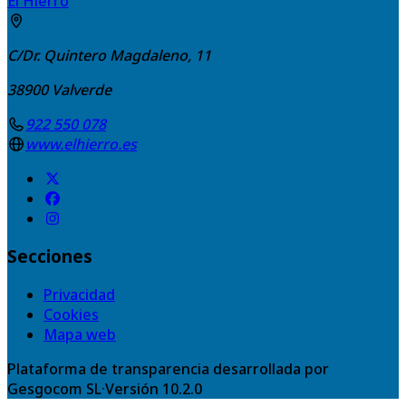
El Hierro
C/Dr. Quintero Magdaleno, 11
38900
Valverde
922 550 078
www.elhierro.es
Secciones
Privacidad
Cookies
Mapa web
Plataforma de transparencia desarrollada por
Gesgocom SL
·
Versión
10.2.0