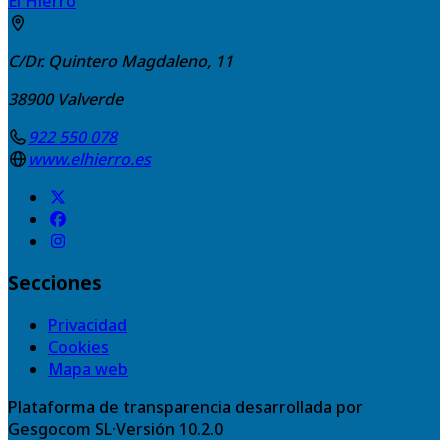
El Hierro
C/Dr. Quintero Magdaleno, 11
38900
Valverde
922 550 078
www.elhierro.es
Secciones
Privacidad
Cookies
Mapa web
Plataforma de transparencia desarrollada por
Gesgocom SL
·
Versión
10.2.0