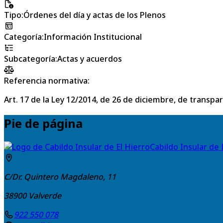
Tipo
:
Órdenes del día y actas de los Plenos
Categoría
:
Información Institucional
Subcategoría
:
Actas y acuerdos
Referencia normativa:
Art. 17 de la Ley 12/2014, de 26 de diciembre, de transpa
Pie de página
Cabildo Insular de 
C/Dr. Quintero Magdaleno, 11
38900
Valverde
922 550 078