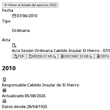
Volver al listado del ejercicio 2010
Fecha
07/06/2010
Tipo
Ordinaria
Acta
Acta Sesión Ordinaria Cabildo Insular El Hierro - 07
PDF
MD
209.27 KB
DOCX
967.32 KB
ODT
4
2010
Responsable
:
Cabildo Insular de El Hierro
Actualizado
:
05/08/2026
Datos desde
:
28/04/1925