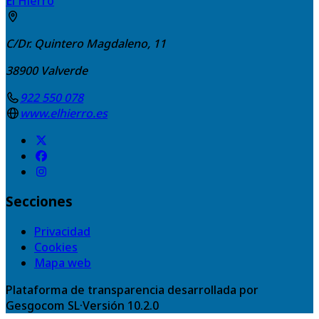
El Hierro
C/Dr. Quintero Magdaleno, 11
38900
Valverde
922 550 078
www.elhierro.es
Secciones
Privacidad
Cookies
Mapa web
Plataforma de transparencia desarrollada por
Gesgocom SL
·
Versión
10.2.0