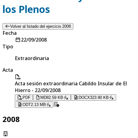
los Plenos
Volver al listado del ejercicio 2008
Fecha
22/09/2008
Tipo
Extraordinaria
Acta
Acta sesión extraordinaria Cabildo Insular de El
Hierro - 22/09/2008
PDF
MD
82.59 KB
DOCX
323.90 KB
ODT
2.13 MB
2008