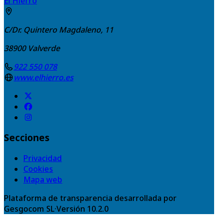
El Hierro
C/Dr. Quintero Magdaleno, 11
38900
Valverde
922 550 078
www.elhierro.es
Secciones
Privacidad
Cookies
Mapa web
Plataforma de transparencia desarrollada por
Gesgocom SL
·
Versión
10.2.0