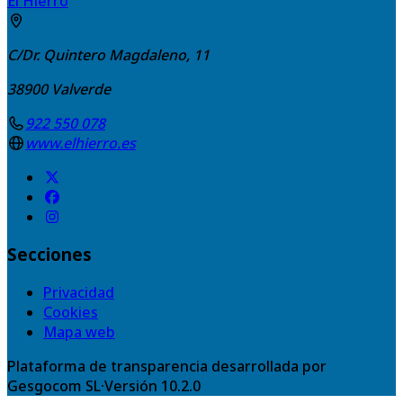
El Hierro
C/Dr. Quintero Magdaleno, 11
38900
Valverde
922 550 078
www.elhierro.es
Secciones
Privacidad
Cookies
Mapa web
Plataforma de transparencia desarrollada por
Gesgocom SL
·
Versión
10.2.0