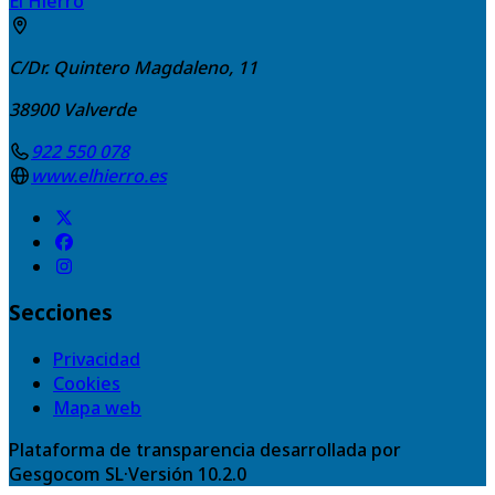
El Hierro
C/Dr. Quintero Magdaleno, 11
38900
Valverde
922 550 078
www.elhierro.es
Secciones
Privacidad
Cookies
Mapa web
Plataforma de transparencia desarrollada por
Gesgocom SL
·
Versión
10.2.0