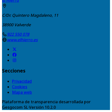
El Hierro
C/Dr. Quintero Magdaleno, 11
38900
Valverde
922 550 078
www.elhierro.es
Secciones
Privacidad
Cookies
Mapa web
Plataforma de transparencia desarrollada por
Gesgocom SL
·
Versión
10.2.0