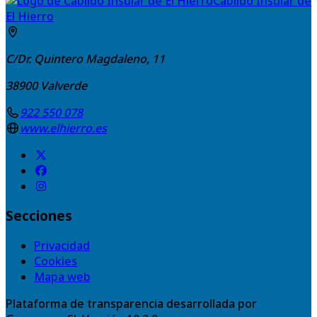
Cabildo Insular de
El Hierro
C/Dr. Quintero Magdaleno, 11
38900
Valverde
922 550 078
www.elhierro.es
Secciones
Privacidad
Cookies
Mapa web
Plataforma de transparencia desarrollada por